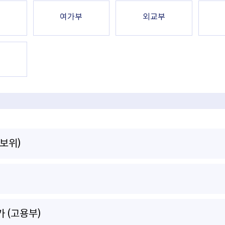
여가부
외교부
보위)
 (고용부)