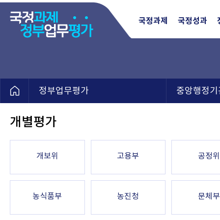
국정과제
국정성과
정부업무평가
중앙행정기
개별평가
개보위
고용부
공정위
농식품부
농진청
문체부