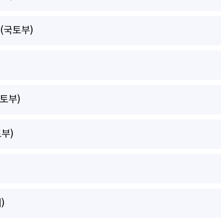
(국토부)
토부)
부)
)