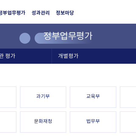
정부업무평가
성과관리
정보마당
정부업무평가
관 평가
개별평가
과기부
교육부
문화재청
법무부